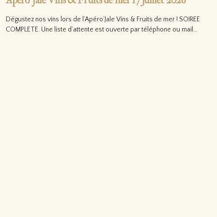
Apéro’Jale Vins & Fruits de mer 17 juillet 2026
Dégustez nos vins lors de l’Apéro’Jale Vins & Fruits de mer ! SOIREE
COMPLETE. Une liste d’attente est ouverte par téléphone ou mail…
Lire la suite…