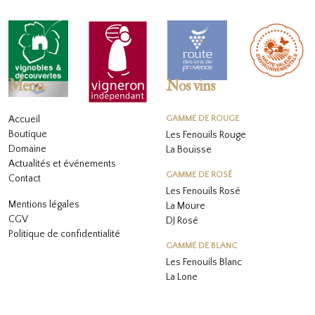
Menu
Nos vins
Accueil
GAMME DE ROUGE
Boutique
Les Fenouils Rouge
Domaine
La Bouïsse
Actualités et événements
GAMME DE ROSÉ
Contact
Les Fenouils
Rosé
Mentions légales
La Moure
CGV
DJ Rosé
Politique de confidentialité
GAMME DE BLANC
L
es Fenouils
Blanc
La Lone