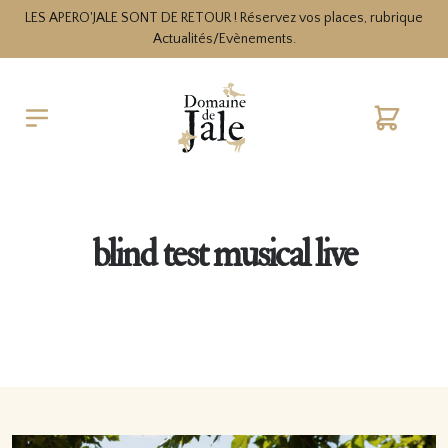
LES APERO'JALE SONT DE RETOUR ! Réservez vos places, rubrique
Actualités/Evènements.
Cart
blind test musical live