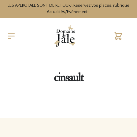
LES APERO'JALE SONT DE RETOUR ! Réservez vos places, rubrique
Actualités/Evènements.
Cart
cinsault