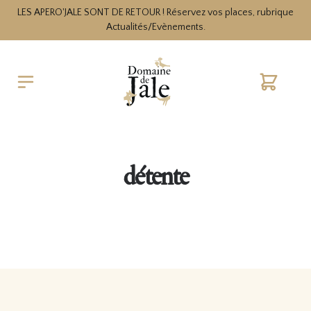
LES APERO'JALE SONT DE RETOUR ! Réservez vos places, rubrique
Actualités/Evènements.
Cart
détente