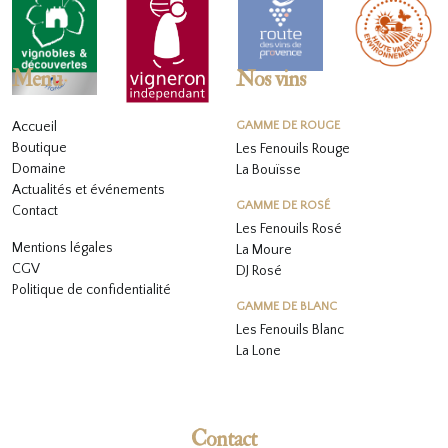
Menu
Nos vins
Accueil
GAMME DE ROUGE
Boutique
Les Fenouils Rouge
Domaine
La Bouïsse
Actualités et événements
GAMME DE ROSÉ
Contact
Les Fenouils
Rosé
Mentions légales
La Moure
CGV
DJ Rosé
Politique de confidentialité
GAMME DE BLANC
L
es Fenouils
Blanc
La Lone
Contact