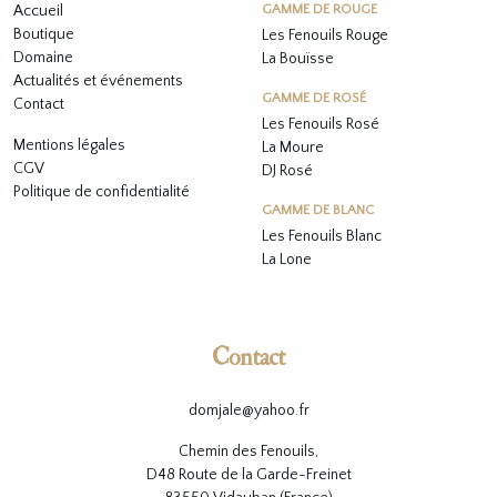
Accueil
GAMME DE ROUGE
Boutique
Les Fenouils Rouge
Domaine
La Bouïsse
Actualités et événements
GAMME DE ROSÉ
Contact
Les Fenouils
Rosé
Mentions légales
La Moure
CGV
DJ Rosé
Politique de confidentialité
GAMME DE BLANC
L
es Fenouils
Blanc
La Lone
Contact
domjale@yahoo.fr
Chemin des Fenouils,
D48 Route de la Garde-Freinet