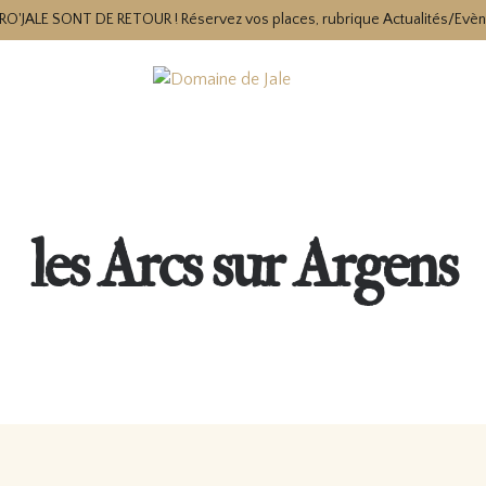
RO'JALE SONT DE RETOUR ! Réservez vos places, rubrique Actualités/Evè
les Arcs sur Argens