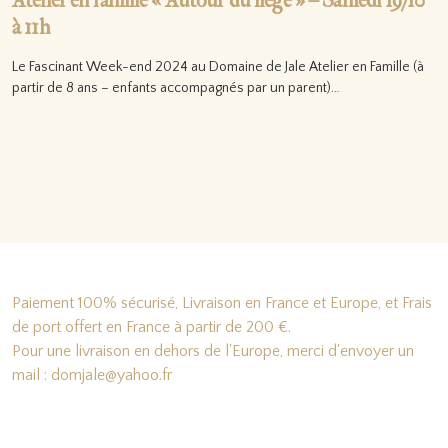
Atelier en famille « Autour du liège » – Samedi 19/10
à 11h
Le Fascinant Week-end 2024 au Domaine de Jale Atelier en Famille (à
partir de 8 ans – enfants accompagnés par un parent)…
Lire la suite…
Paiement 100% sécurisé, Livraison en France et Europe, et Frais
de port offert en France à partir de 200 €.
Pour une livraison en dehors de l'Europe, merci d'envoyer un
mail : domjale@yahoo.fr