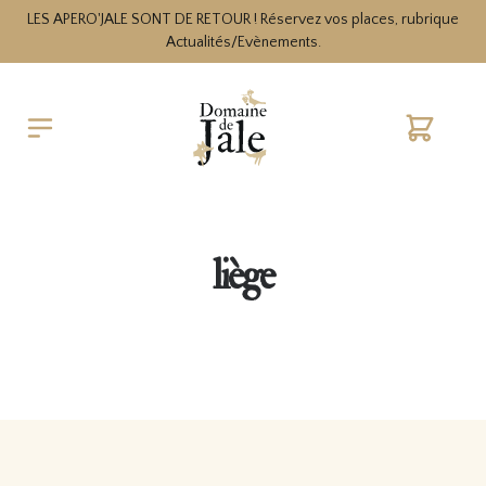
LES APERO'JALE SONT DE RETOUR ! Réservez vos places, rubrique
Actualités/Evènements.
Cart
liège