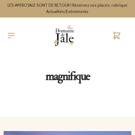
LES APERO'JALE SONT DE RETOUR ! Réservez vos places, rubrique
Actualités/Evènements.
Cart
magnifique