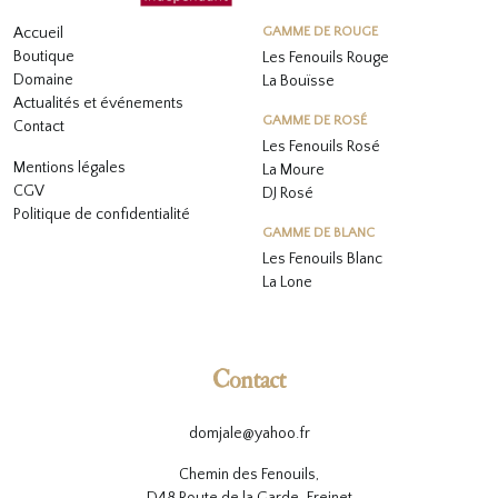
Accueil
GAMME DE ROUGE
Boutique
Les Fenouils Rouge
Domaine
La Bouïsse
Actualités et événements
GAMME DE ROSÉ
Contact
Les Fenouils
Rosé
Mentions légales
La Moure
CGV
DJ Rosé
Politique de confidentialité
GAMME DE BLANC
L
es Fenouils
Blanc
La Lone
Contact
domjale@yahoo.fr
Chemin des Fenouils,