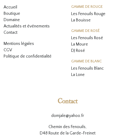
Accueil
GAMME DE ROUGE
Boutique
Les Fenouils Rouge
Domaine
La Bouïsse
Actualités et événements
GAMME DE ROSÉ
Contact
Les Fenouils
Rosé
Mentions légales
La Moure
CGV
DJ Rosé
Politique de confidentialité
GAMME DE BLANC
L
es Fenouils
Blanc
La Lone
Contact
domjale@yahoo.fr
Chemin des Fenouils,
D48 Route de la Garde-Freinet