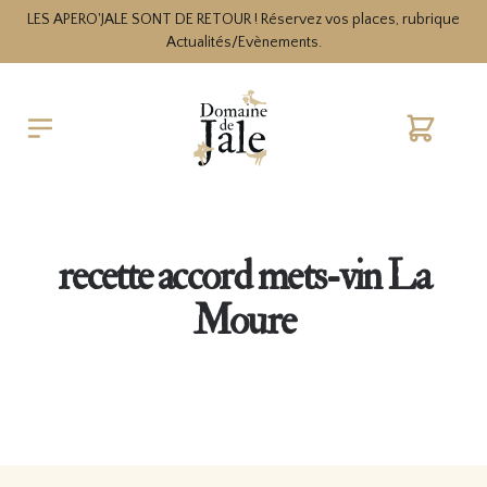
LES APERO'JALE SONT DE RETOUR ! Réservez vos places, rubrique
Actualités/Evènements.
Cart
recette accord mets-vin La
Moure