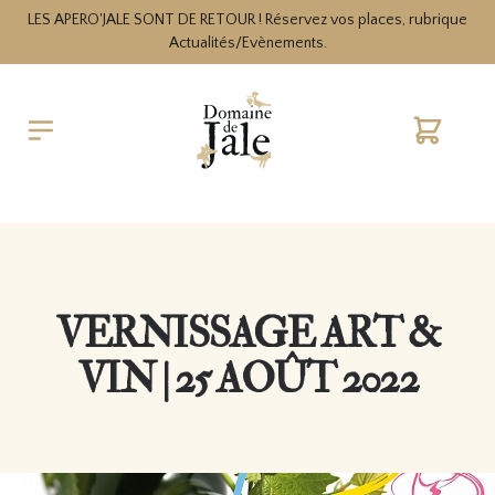
LES APERO'JALE SONT DE RETOUR ! Réservez vos places, rubrique
Actualités/Evènements.
Cart
VERNISSAGE ART &
VIN | 25 AOÛT 2022