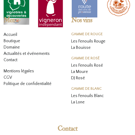
Menu
Nos vins
Accueil
GAMME DE ROUGE
Boutique
Les Fenouils Rouge
Domaine
La Bouïsse
Actualités et événements
GAMME DE ROSÉ
Contact
Les Fenouils
Rosé
Mentions légales
La Moure
CGV
DJ Rosé
Politique de confidentialité
GAMME DE BLANC
L
es Fenouils
Blanc
La Lone
Contact