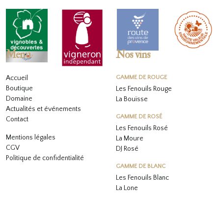
Menu
Nos vins
Accueil
GAMME DE ROUGE
Boutique
Les Fenouils Rouge
Domaine
La Bouïsse
Actualités et événements
GAMME DE ROSÉ
Contact
Les Fenouils
Rosé
Mentions légales
La Moure
CGV
DJ Rosé
Politique de confidentialité
GAMME DE BLANC
L
es Fenouils
Blanc
La Lone