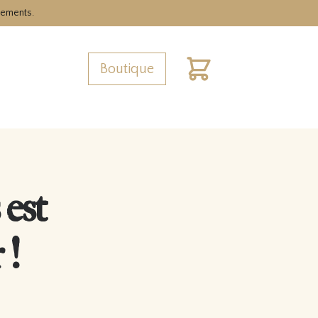
nements.
Boutique
Cart
est
 !