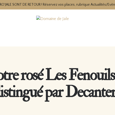
RO'JALE SONT DE RETOUR ! Réservez vos places, rubrique Actualités/Evè
tre rosé Les Fenouils 
istingué par Decanter