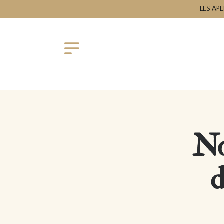
LES APE
No
d