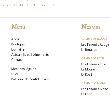
'envoyer un mail : domjale@yahoo.fr
Menu
Nos vins
Accueil
GAMME DE ROUGE
Boutique
Les Fenouils Rouge
Domaine
La Bouïsse
Actualités et événements
GAMME DE ROSÉ
Contact
Les Fenouils
Rosé
Mentions légales
La Moure
CGV
DJ Rosé
Politique de confidentialité
GAMME DE BLANC
L
es Fenouils
Blanc
La Lone