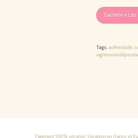
J’achète « Les 
Tags:
authenticité
,
c
vigneronsindépenda
Paiement 100% sécurisé, Livraison en France et Eur