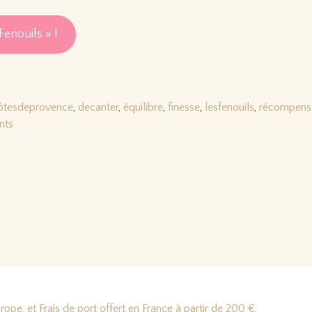
Fenouils » !
ôtesdeprovence
,
decanter
,
équilibre
,
finesse
,
lesfenouils
,
récompens
nts
ope, et Frais de port offert en France à partir de 200 €.