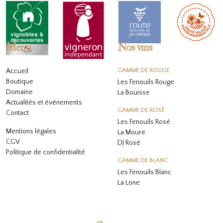
Menu
Nos vins
Accueil
GAMME DE ROUGE
Boutique
Les Fenouils Rouge
Domaine
La Bouïsse
Actualités et événements
GAMME DE ROSÉ
Contact
Les Fenouils
Rosé
Mentions légales
La Moure
CGV
DJ Rosé
Politique de confidentialité
GAMME DE BLANC
L
es Fenouils
Blanc
La Lone