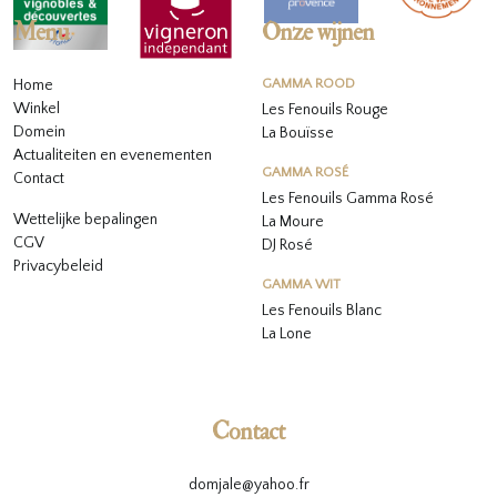
Menu
Onze wijnen
Home
GAMMA ROOD
Winkel
Les Fenouils Rouge
Domein
La Bouïsse
Actualiteiten en evenementen
GAMMA ROSÉ
Contact
Les Fenouils
Gamma Rosé
Wettelijke bepalingen
La Moure
CGV
DJ Rosé
Privacybeleid
GAMMA WIT
L
es Fenouils
Blanc
La Lone
Contact
domjale@yahoo.fr