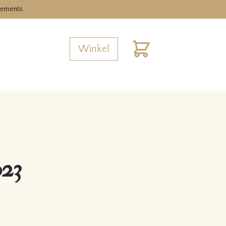
nements.
Winkel
Cart
023