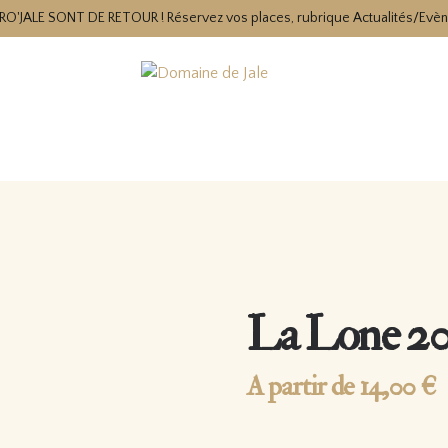
RO'JALE SONT DE RETOUR ! Réservez vos places, rubrique Actualités/Evè
La Lone 2
A partir de
14,00
€