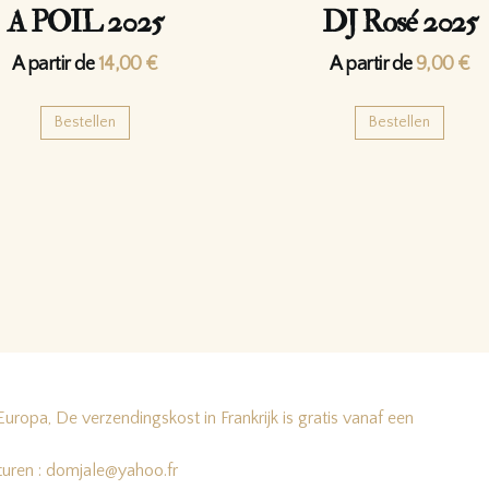
A POIL 2025
DJ Rosé 2025
A partir de
14,00
€
A partir de
9,00
€
Bestellen
Bestellen
Europa, De verzendingskost in Frankrijk is gratis vanaf een
turen : domjale@yahoo.fr