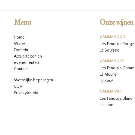
Menu
Onze wijnen
Home
GAMMA ROOD
Winkel
Les Fenouils Rouge
Domein
La Bouïsse
Actualiteiten en
GAMMA ROSÉ
evenementen
Les Fenouils
Gamma
Contact
La Moure
Wettelijke bepalingen
DJ Rosé
CGV
GAMMA WIT
Privacybeleid
L
es Fenouils
Blanc
La Lone