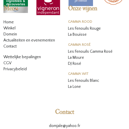
Menu
Onze wijnen
Home
GAMMA ROOD
Winkel
Les Fenouils Rouge
Domein
La Bouïsse
Actualiteiten en evenementen
GAMMA ROSÉ
Contact
Les Fenouils
Gamma Rosé
Wettelijke bepalingen
La Moure
CGV
DJ Rosé
Privacybeleid
GAMMA WIT
L
es Fenouils
Blanc
La Lone
Contact
domjale@yahoo.fr