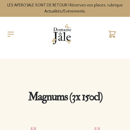
LES APERO'JALE SONT DE RETOUR ! Réservez vos places, rubrique
Actualités/Evènements.
Cart
Magnums (3x 150cl)