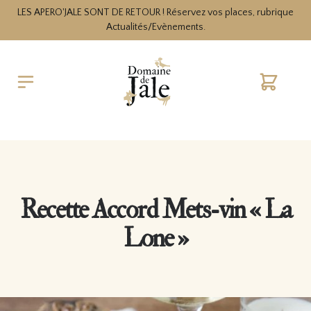
LES APERO'JALE SONT DE RETOUR ! Réservez vos places, rubrique
Actualités/Evènements.
Cart
Recette Accord Mets-vin « La
Lone »