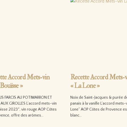
tte Accord Mets-vin
Recette Accord Mets-v
 Bouïsse »
« La Lone »
IS FARCIS AU POTIMARRON ET
Noix de Saint-Jacques & purée d
AUX GIROLLES L’accord mets-vin
panais à la vanille L’accord mets-
uïsse 2023″, vin rouge AOP Côtes
Lone” AOP Côtes de Provence est
vence, offre des arômes…
blanc…