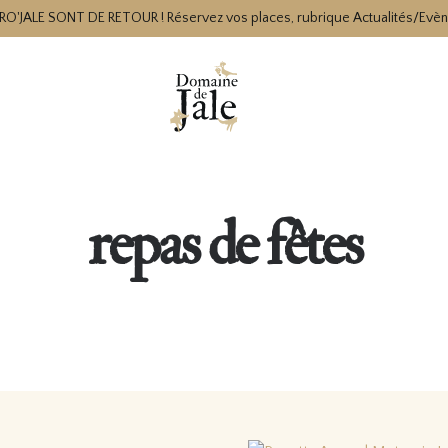
RO'JALE SONT DE RETOUR ! Réservez vos places, rubrique Actualités/Evè
repas de fêtes