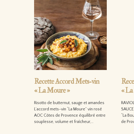
Recette Accord Mets-vin
Rece
« La Moure »
« La
Risotto de butternut, sauge et amandes
RAVIOL
L’accord mets-vin “La Moure” vin rosé
SAUCE 
AOC Côtes de Provence équilibré entre
“La Bo
souplesse, volume et fraîcheur,…
de Pro