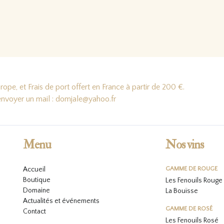
 la suite…
Lire la suite…
ope, et Frais de port offert en France à partir de 200 €.
'envoyer un mail : domjale@yahoo.fr
Menu
Nos vins
Accueil
GAMME DE ROUGE
Boutique
Les Fenouils Rouge
Domaine
La Bouïsse
Actualités et événements
GAMME DE ROSÉ
Contact
Les Fenouils
Rosé