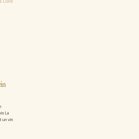
in
e
vin La
 un vin