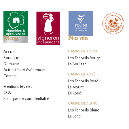
Menu
Nos vins
Accueil
GAMME DE ROUGE
Boutique
Les Fenouils Rouge
Domaine
La Bouïsse
Actualités et événements
GAMME DE ROSÉ
Contact
Les Fenouils
Rosé
Mentions légales
La Moure
CGV
DJ Rosé
Politique de confidentialité
GAMME DE BLANC
L
es Fenouils
Blanc
La Lone