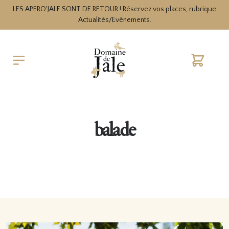
LES APERO'JALE SONT DE RETOUR ! Réservez vos places, rubrique
Actualités/Evènements.
Cart
balade