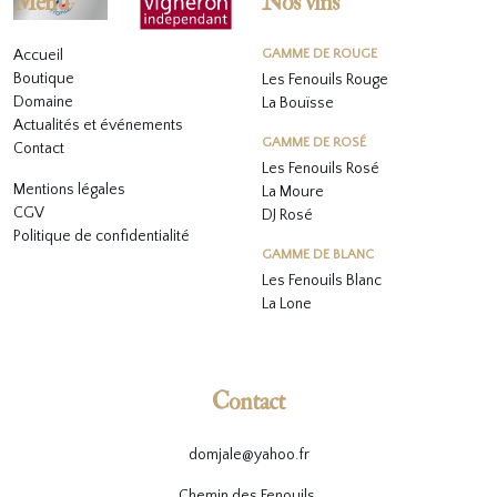
Menu
Nos vins
Accueil
GAMME DE ROUGE
Boutique
Les Fenouils Rouge
Domaine
La Bouïsse
Actualités et événements
GAMME DE ROSÉ
Contact
Les Fenouils
Rosé
Mentions légales
La Moure
CGV
DJ Rosé
Politique de confidentialité
GAMME DE BLANC
L
es Fenouils
Blanc
La Lone
Contact
domjale@yahoo.fr
Chemin des Fenouils,