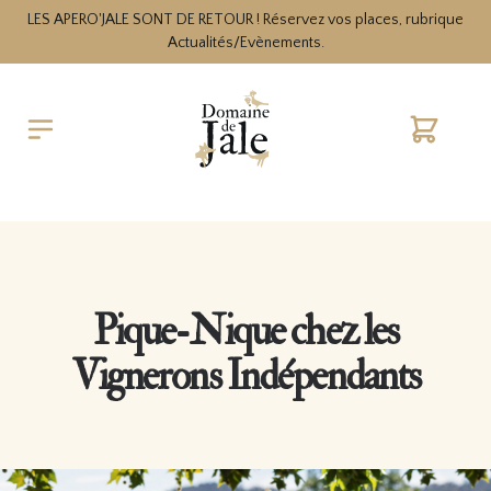
LES APERO'JALE SONT DE RETOUR ! Réservez vos places, rubrique
Actualités/Evènements.
Cart
Pique-Nique chez les
Vignerons Indépendants