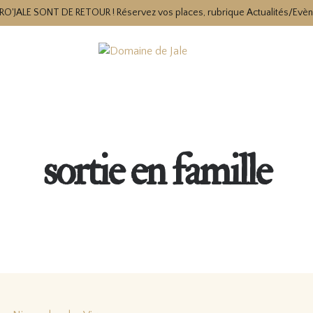
RO'JALE SONT DE RETOUR ! Réservez vos places, rubrique Actualités/Evè
sortie en famille