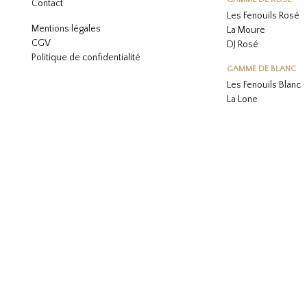
Contact
Les Fenouils
Rosé
Mentions légales
La Moure
CGV
DJ Rosé
Politique de confidentialité
GAMME DE BLANC
L
es Fenouils
Blanc
La Lone