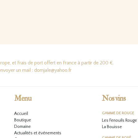
 la suite…
Lire la suite…
ope, et Frais de port offert en France à partir de 200 €.
'envoyer un mail : domjale@yahoo.fr
Menu
Nos vins
Accueil
GAMME DE ROUGE
Boutique
Les Fenouils Rouge
Domaine
La Bouïsse
Actualités et événements
GAMME DE ROSÉ