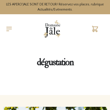
LES APERO'JALE SONT DE RETOUR ! Réservez vos places, rubrique
Actualités/Evènements.
Cart
dégustation