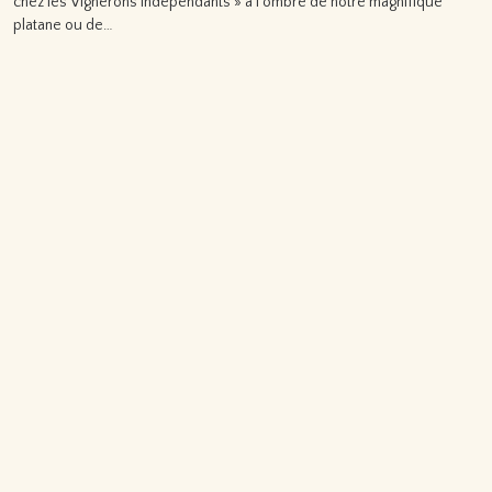
chez les Vignerons Indépendants » à l’ombre de notre magnifique
platane ou de…
Lire la suite…