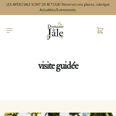
LES APERO'JALE SONT DE RETOUR ! Réservez vos places, rubrique
Actualités/Evènements.
Cart
visite guidée