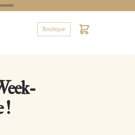
nements.
Boutique
Cart
 Week-
 !