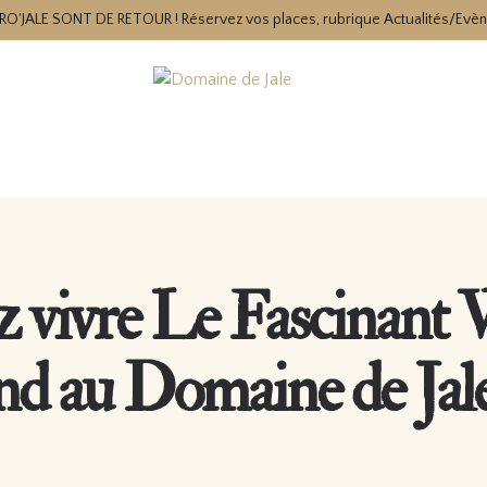
RO'JALE SONT DE RETOUR ! Réservez vos places, rubrique Actualités/Evè
 vivre Le Fascinant
nd au Domaine de Jale