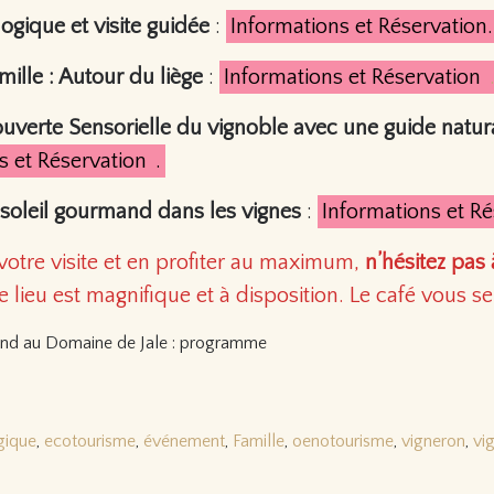
ogique et visite guidée
:
Informations et Réservation.
mille : Autour du liège
:
Informations et Réservation
uverte Sensorielle du vignoble avec une guide natura
s et Réservation
.
soleil gourmand dans les vignes
:
Informations et Ré
votre visite et en profiter au maximum,
n’hésitez pas
Le lieu est magnifique et à disposition. Le café vous ser
gique
,
ecotourisme
,
événement
,
Famille
,
oenotourisme
,
vigneron
,
vi