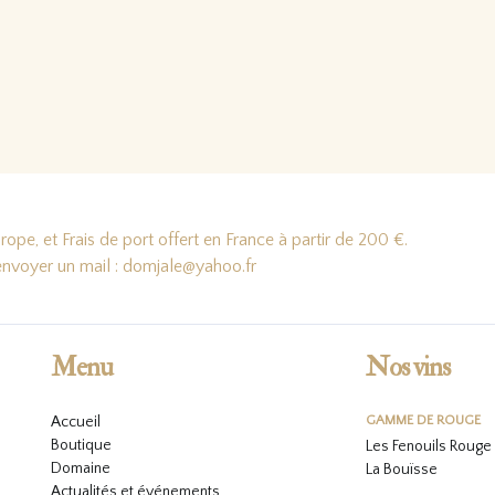
ope, et Frais de port offert en France à partir de 200 €.
'envoyer un mail : domjale@yahoo.fr
Menu
Nos vins
Accueil
GAMME DE ROUGE
Boutique
Les Fenouils Rouge
Domaine
La Bouïsse
Actualités et événements