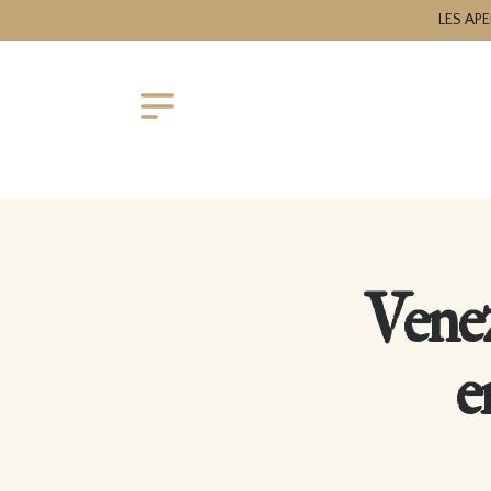
LES APE
Venez
e