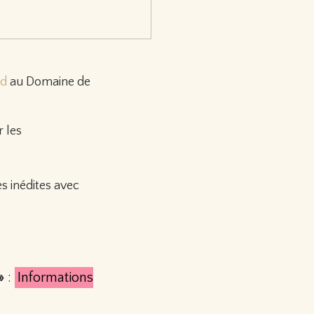
nd
au Domaine de
 les
s inédites avec
 »
:
Informations