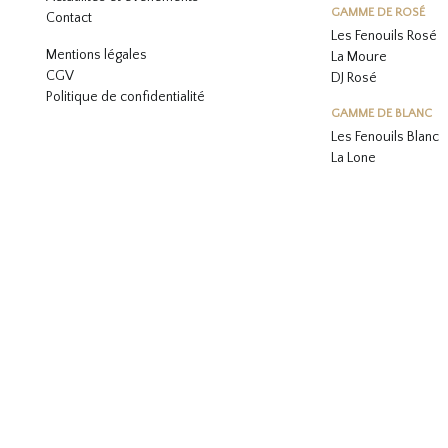
GAMME DE ROSÉ
Contact
Les Fenouils
Rosé
Mentions légales
La Moure
CGV
DJ Rosé
Politique de confidentialité
GAMME DE BLANC
L
es Fenouils
Blanc
La Lone