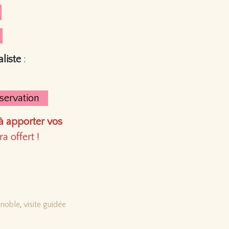
.
liste
:
servation
.
 à apporter vos
a offert !
gnoble
,
visite guidée