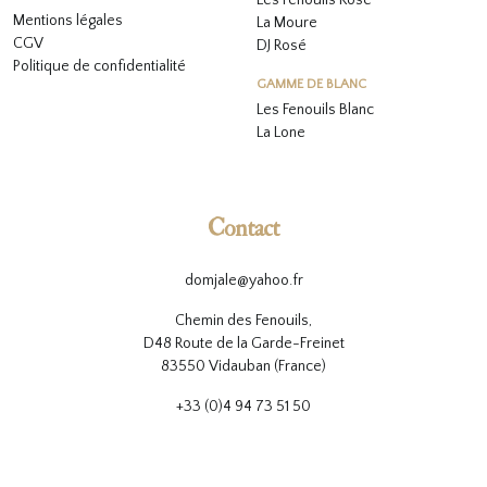
Les Fenouils
Rosé
Mentions légales
La Moure
CGV
DJ Rosé
Politique de confidentialité
GAMME DE BLANC
L
es Fenouils
Blanc
La Lone
Contact
domjale@yahoo.fr
Chemin des Fenouils,
D48 Route de la Garde-Freinet
83550 Vidauban (France)
+33 (0)4 94 73 51 50