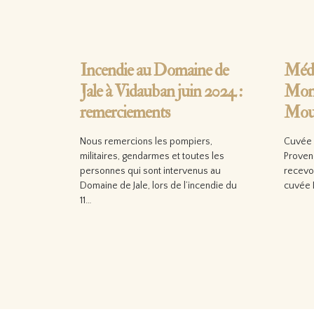
Incendie au Domaine de
Méda
Jale à Vidauban juin 2024 :
Mond
remerciements
Mour
Nous remercions les pompiers,
Cuvée 
militaires, gendarmes et toutes les
Proven
personnes qui sont intervenus au
recevoi
Domaine de Jale, lors de l’incendie du
cuvée 
11…
Lire
Lire la suite…