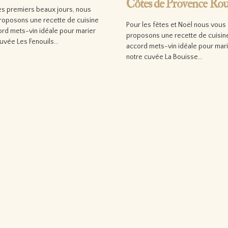
Côtes de Provence Ro
es premiers beaux jours, nous
roposons une recette de cuisine
Pour les fêtes et Noël nous vous
ord mets-vin idéale pour marier
proposons une recette de cuisin
cuvée Les Fenouils…
accord mets-vin idéale pour mar
notre cuvée La Bouïsse…
 la suite…
Lire la suite…