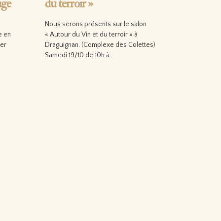
uge
du terroir »
Nous serons présents sur le salon
e en
« Autour du Vin et du terroir » à
ier
Draguignan. (Complexe des Colettes)
Samedi 19/10 de 10h à…
Lire la suite…