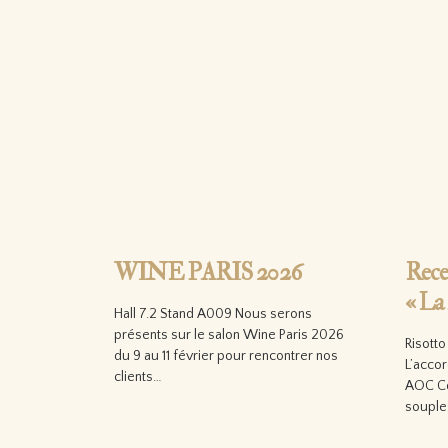
WINE PARIS 2026
Rece
« La
Hall 7.2 Stand A009 Nous serons
présents sur le salon Wine Paris 2026
Risott
du 9 au 11 février pour rencontrer nos
L’accor
clients…
AOC Cô
souple
Lire la suite…