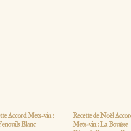
 la suite…
Lire la suite…
tte Accord Mets-vin :
Recette de Noël Accor
Fenouils Blanc
Mets-vin : La Bouïsse