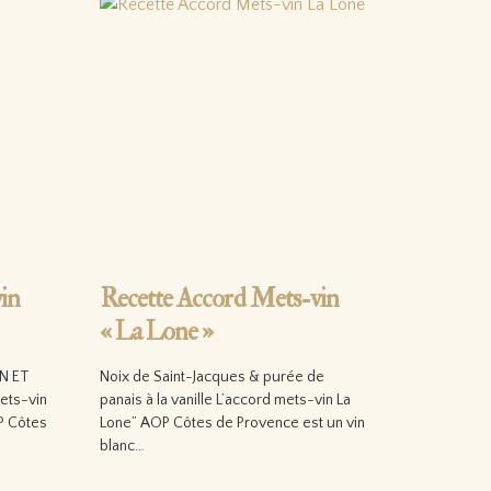
in
Recette Accord Mets-vin
« La Lone »
N ET
Noix de Saint-Jacques & purée de
ets-vin
panais à la vanille L’accord mets-vin La
P Côtes
Lone” AOP Côtes de Provence est un vin
blanc…