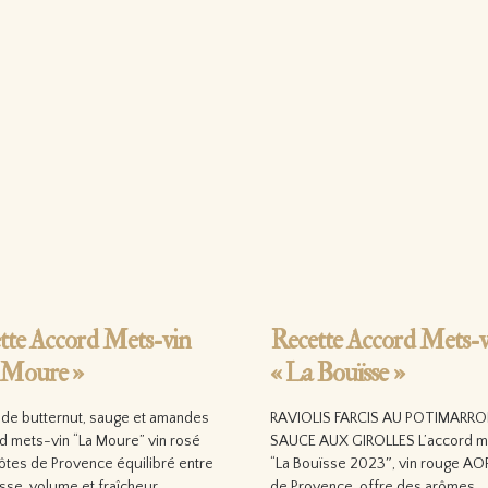
tte Accord Mets-vin
Recette Accord Mets-v
 Moure »
« La Bouïsse »
o de butternut, sauge et amandes
RAVIOLIS FARCIS AU POTIMARRO
d mets-vin “La Moure” vin rosé
SAUCE AUX GIROLLES L’accord m
tes de Provence équilibré entre
“La Bouïsse 2023″, vin rouge AO
sse, volume et fraîcheur,…
de Provence, offre des arômes…