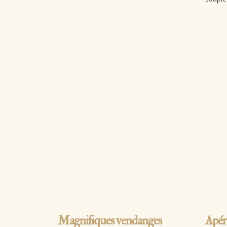
Lire la suite…
Lire
Magnifiques vendanges
Apér