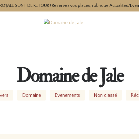
RO'JALE SONT DE RETOUR ! Réservez vos places, rubrique Actualités/Evè
Domaine de Jale
vers
Domaine
Evenements
Non classé
Réc