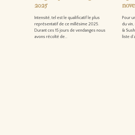
2025
nove
Intensité, tel est le qualificatif le plus
Pour u
représentatif de ce millésime 2025.
du vin,
Durant ces 15 jours de vendanges nous
& Sush
avons récolté de…
liste d
Lire la suite…
Lire