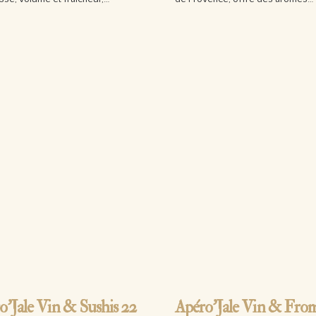
 la suite…
Lire la suite…
o’Jale Vin & Sushis 22
Apéro’Jale Vin & Fro