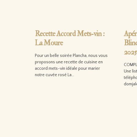
Recette Accord Mets-vin :
Apér
La Moure
Blin
2025
Pour un belle soirée Plancha, nous vous
proposons une recette de cuisine en
COMPL
accord mets-vin idéale pour marier
Une lis
notre cuvée rosé La…
télépho
domjal
Lire la suite…
Lire