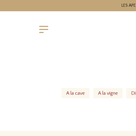
LES APE
A la cave
A la vigne
Di