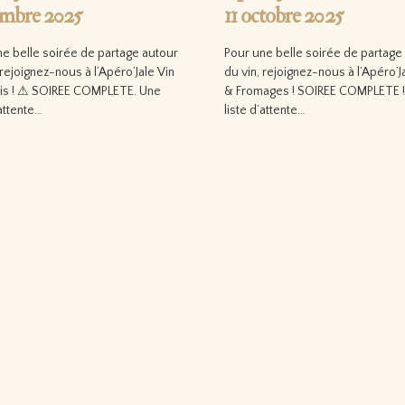
mbre 2025
11 octobre 2025
ne belle soirée de partage autour
Pour une belle soirée de partage
 rejoignez-nous à l’Apéro’Jale Vin
du vin, rejoignez-nous à l’Apéro’J
is ! ⚠ SOIREE COMPLETE. Une
& Fromages ! SOIREE COMPLETE !
’attente…
liste d’attente…
 la suite…
Lire la suite…