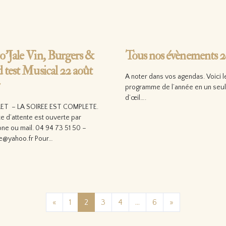
o’Jale Vin, Burgers &
Tous nos évènements 2
d test Musical 22 août
A noter dans vos agendas. Voici l
programme de l’année en un seu
d’œil….
ET – LA SOIREE EST COMPLETE.
te d’attente est ouverte par
Lire la suite…
ne ou mail. 04 94 73 51 50 –
e@yahoo.fr Pour…
 la suite…
Posts navigation
«
1
2
3
4
…
6
»