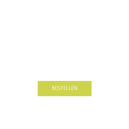
Bewaring
1 tot 2 jaar om te kunnen genieten van zijn frisheid, jong 
Schenken aan 9°C. Beschikbaar in 75cl en 150cl.
BESTELLEN